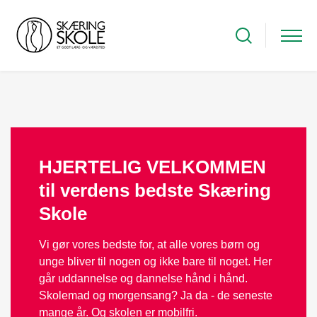
HJERTELIG VELKOMMEN
til verdens bedste Skæring
Skole
Vi gør vores bedste for, at alle vores børn og
unge bliver til nogen og ikke bare til noget. Her
går uddannelse og dannelse hånd i hånd.
Skolemad og morgensang? Ja da - de seneste
mange år. Og skolen er mobilfri.