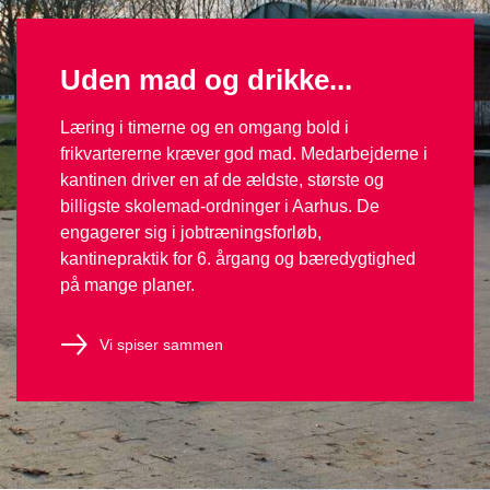
Uden mad og drikke...
Læring i timerne og en omgang bold i
frikvartererne kræver god mad. Medarbejderne i
kantinen driver en af de ældste, største og
billigste skolemad-ordninger i Aarhus. De
engagerer sig i jobtræningsforløb,
kantinepraktik for 6. årgang og bæredygtighed
på mange planer.
Vi spiser sammen