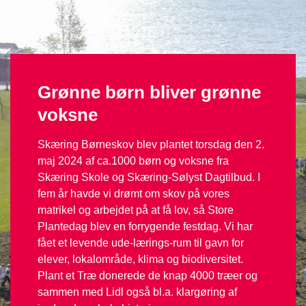
Grønne børn bliver grønne
voksne
Skæring Børneskov blev plantet torsdag den 2.
maj 2024 af ca.1000 børn og voksne fra
Skæring Skole og Skæring-Sølyst Dagtilbud. I
fem år havde vi drømt om skov på vores
matrikel og arbejdet på at få lov, så Store
Plantedag blev en forrygende festdag. Vi har
fået et levende ude-lærings-rum til gavn for
elever, lokalområde, klima og biodiversitet.
Plant et Træ donerede de knap 4000 træer og
sammen med Lidl også bl.a. klargøring af