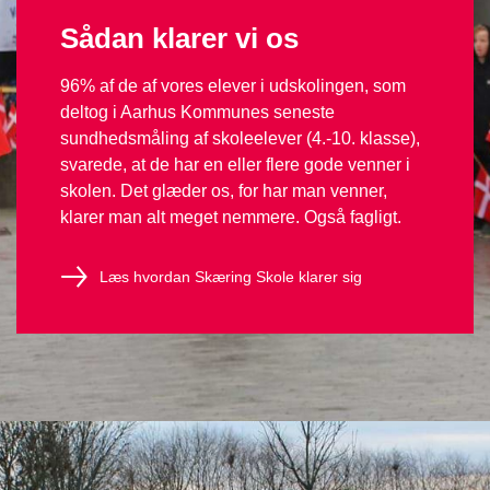
Sådan klarer vi os
96% af de af vores elever i udskolingen, som
deltog i Aarhus Kommunes seneste
sundhedsmåling af skoleelever (4.-10. klasse),
svarede, at de har en eller flere gode venner i
skolen. Det glæder os, for har man venner,
klarer man alt meget nemmere. Også fagligt.
Læs hvordan Skæring Skole klarer sig