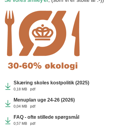
Se vores smiley'er
, (som vi er stolte af :-))
Skæring skoles kostpolitik (2025)
0,18 MB
pdf
Menuplan uge 24-26 (2026)
0,04 MB
pdf
FAQ - ofte stillede spørgsmål
0,57 MB
pdf