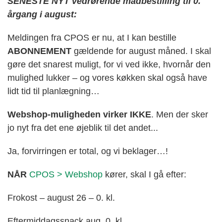
SENESTE NYT vedrørende madbestilling til 0.
årgang i august:
Meldingen fra CPOS er nu, at I kan bestille
ABONNEMENT
gældende for august måned. I skal
gøre det snarest muligt, for vi ved ikke, hvornår den
mulighed lukker – og vores køkken skal også have
lidt tid til planlægning…
Webshop-muligheden virker IKKE
. Men der sker
jo nyt fra det ene øjeblik til det andet...
Ja, forvirringen er total, og vi beklager…!
NÅR
CPOS > Webshop
kører, skal I gå efter:
Frokost – august 26 – 0. kl.
Eftermiddagssnack aug. 0. kl.