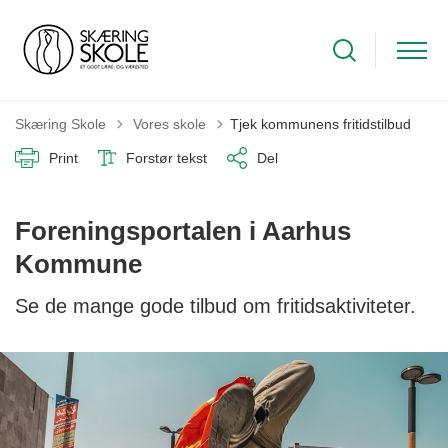
Tilbage til
Skæring Skole
Vores skole
Tjek kommunens fritidstilbud
Print
Forstør tekst
Del
Foreningsportalen i Aarhus
Kommune
Se de mange gode tilbud om fritidsaktiviteter.